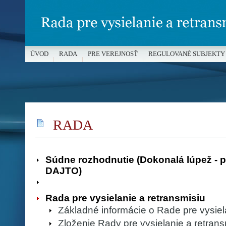
ÚVOD
RADA
PRE VEREJNOSŤ
REGULOVANÉ SUBJEKTY
MÉDIÁ A OCHRANA MALOLETÝCH
RADA
Súdne rozhodnutie (Dokonalá lúpež - 
DAJTO)
Rada pre vysielanie a retransmisiu
Základné informácie o Rade pre vysiel
Zloženie Rady pre vysielanie a retrans