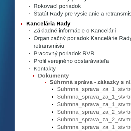
Rokovací poriadok
Štatút Rady pre vysielanie a retransmi
Kancelária Rady
Základné informácie o Kancelárii
Organizačný poriadok Kancelárie Rady
retransmisiu
Pracovný poriadok RVR
Profil verejného obstarávateľa
Kontakty
Dokumenty
Súhrnná správa - zákazky s n
Suhrnna_sprava_za_1_stvr
Suhrnna_sprava_za_1_stvrtr
Suhrnna_sprava_za_1_stvrt
Suhrnna_sprava_za_2_stvrtr
Suhrnna_sprava_za_2_stvrt
Suhrnna_sprava_za_1_stvrtr