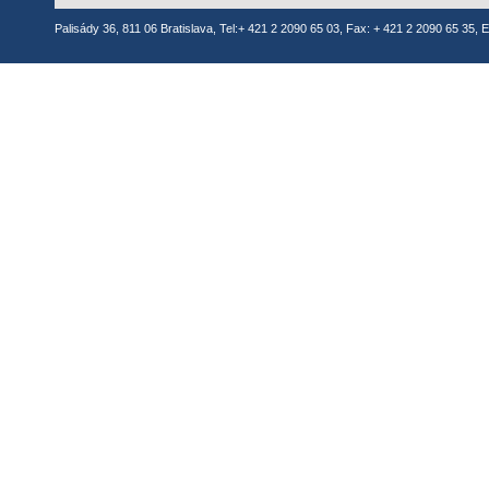
Palisády 36, 811 06 Bratislava, Tel:+ 421 2 2090 65 03, Fax: + 421 2 2090 65 35, E