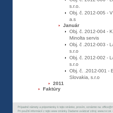
s.r.o.
Obj. č. 2012-005 -
a.s
Január
Obj. č. 2012-004 - 
Minolta servis
Obj. č .2012-003 - 
s.r.o
Obj. č. 2012-002 - 
s.r.o
Obj. č. .2012-001 -
Slovakia, s.r.o
2011
Faktúry
Prípadné námety a pripomienky k tejto stránke, prosím, oznámte na: office@rvr.
Pri použití informácií z tejto www stránky žiadame uvádzať zdroj: www.rvr.sk -