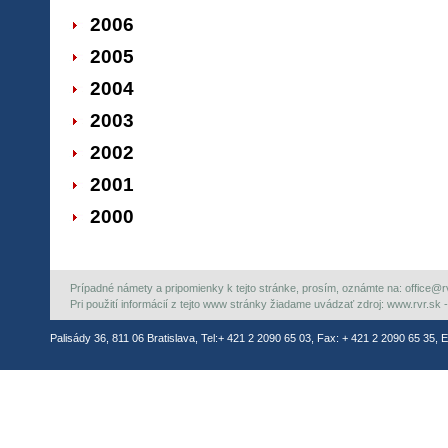
2006
2005
2004
2003
2002
2001
2000
Prípadné námety a pripomienky k tejto stránke, prosím, oznámte na: office@rvr.
Pri použití informácií z tejto www stránky žiadame uvádzať zdroj: www.rvr.sk -
Palisády 36, 811 06 Bratislava, Tel:+ 421 2 2090 65 03, Fax: + 421 2 2090 65 35, E