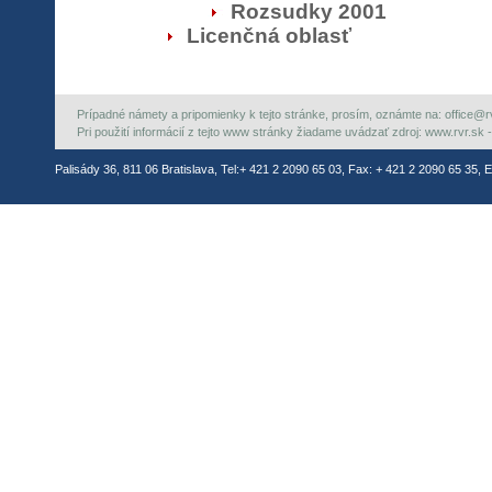
Rozsudky 2001
Licenčná oblasť
Prípadné námety a pripomienky k tejto stránke, prosím, oznámte na: office@rvr.
Pri použití informácií z tejto www stránky žiadame uvádzať zdroj: www.rvr.sk -
Palisády 36, 811 06 Bratislava, Tel:+ 421 2 2090 65 03, Fax: + 421 2 2090 65 35, E