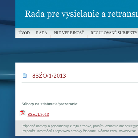
ÚVOD
RADA
PRE VEREJNOSŤ
REGULOVANÉ SUBJEKTY
MÉDIÁ A OCHRANA MALOLETÝCH
8SŽO/1/2013
Súbory na stiahnutie/prezeranie:
8Sžo/1/2013
Prípadné námety a pripomienky k tejto stránke, prosím, oznámte na: office@rvr.
Pri použití informácií z tejto www stránky žiadame uvádzať zdroj: www.rvr.sk -