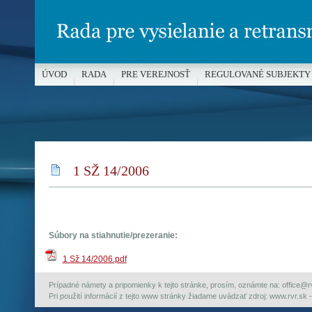
ÚVOD
RADA
PRE VEREJNOSŤ
REGULOVANÉ SUBJEKTY
MÉDIÁ A OCHRANA MALOLETÝCH
1 SŽ 14/2006
Súbory na stiahnutie/prezeranie:
1 Sž 14/2006.pdf
Prípadné námety a pripomienky k tejto stránke, prosím, oznámte na: office@rvr.
Pri použití informácií z tejto www stránky žiadame uvádzať zdroj: www.rvr.sk -