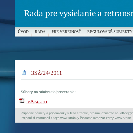
ÚVOD
RADA
PRE VEREJNOSŤ
REGULOVANÉ SUBJEKTY
MÉDIÁ A OCHRANA MALOLETÝCH
3SŽ/24/2011
Súbory na stiahnutie/prezeranie:
3Sž-24-2011
Prípadné námety a pripomienky k tejto stránke, prosím, oznámte na: office@rvr.
Pri použití informácií z tejto www stránky žiadame uvádzať zdroj: www.rvr.sk -