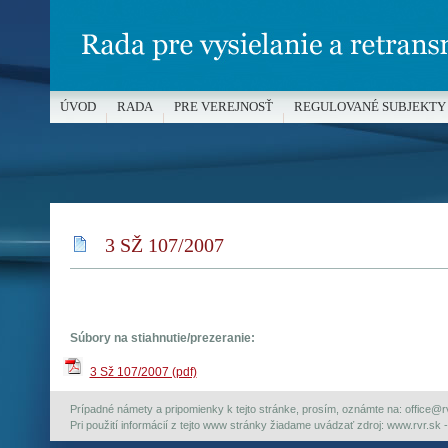
ÚVOD
RADA
PRE VEREJNOSŤ
REGULOVANÉ SUBJEKTY
MÉDIÁ A OCHRANA MALOLETÝCH
3 SŽ 107/2007
Súbory na stiahnutie/prezeranie:
3 Sž 107/2007 (pdf)
Prípadné námety a pripomienky k tejto stránke, prosím, oznámte na: office@rvr.
Pri použití informácií z tejto www stránky žiadame uvádzať zdroj: www.rvr.sk -