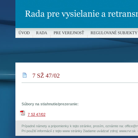
ÚVOD
RADA
PRE VEREJNOSŤ
REGULOVANÉ SUBJEKTY
MÉDIÁ A OCHRANA MALOLETÝCH
7 SŽ 47/02
Súbory na stiahnutie/prezeranie:
7 Sž 47/02
Prípadné námety a pripomienky k tejto stránke, prosím, oznámte na: office@rvr.
Pri použití informácií z tejto www stránky žiadame uvádzať zdroj: www.rvr.sk -