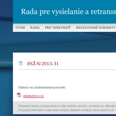
ÚVOD
RADA
PRE VEREJNOSŤ
REGULOVANÉ SUBJEKTY
MÉDIÁ A OCHRANA MALOLETÝCH
8SŽ/6/2013-31
Súbory na stiahnutie/prezeranie:
8Sž/6/2013-31
Prípadné námety a pripomienky k tejto stránke, prosím, oznámte na: office@rvr.
Pri použití informácií z tejto www stránky žiadame uvádzať zdroj: www.rvr.sk -