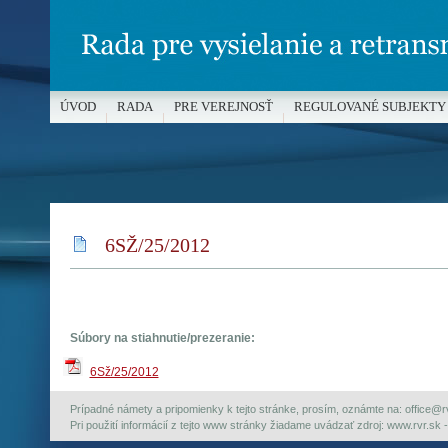
ÚVOD
RADA
PRE VEREJNOSŤ
REGULOVANÉ SUBJEKTY
MÉDIÁ A OCHRANA MALOLETÝCH
6SŽ/25/2012
Súbory na stiahnutie/prezeranie:
6Sž/25/2012
Prípadné námety a pripomienky k tejto stránke, prosím, oznámte na: office@rvr.
Pri použití informácií z tejto www stránky žiadame uvádzať zdroj: www.rvr.sk -