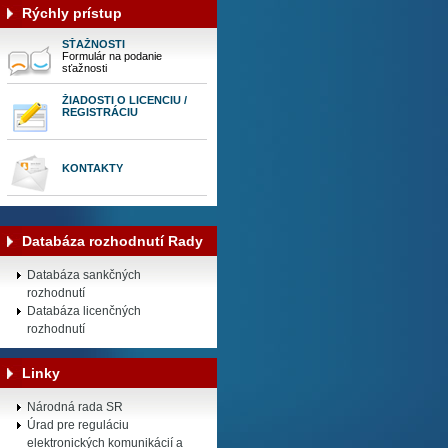
Rýchly prístup
SŤAŽNOSTI
Formulár na podanie
sťažnosti
ŽIADOSTI O LICENCIU /
REGISTRÁCIU
KONTAKTY
Databáza rozhodnutí Rady
Databáza sankčných
rozhodnutí
Databáza licenčných
rozhodnutí
Linky
Národná rada SR
Úrad pre reguláciu
elektronických komunikácií a