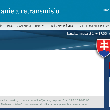
Hľada
Ť
REGULOVANÉ SUBJEKTY
PRÁVNY RÁMEC
ZASADNUTIA RADY
kontakty
|
mapa stránok
|
RSS
|
H
ránke, prosím, oznámte na: office@rvr.sk, resp. tel. č. + 421 2 20 90 65 03.
ky žiadame uvádzať zdroj: www.rvr.sk - Rada pre vysielanie a retransmisiu.