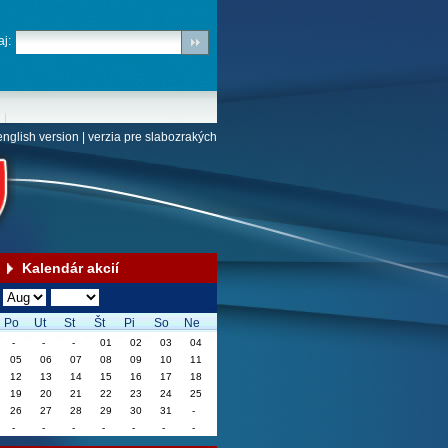
j:
english version
|
verzia pre slabozrakých
Kalendár akcií
Po
Ut
St
Št
Pi
So
Ne