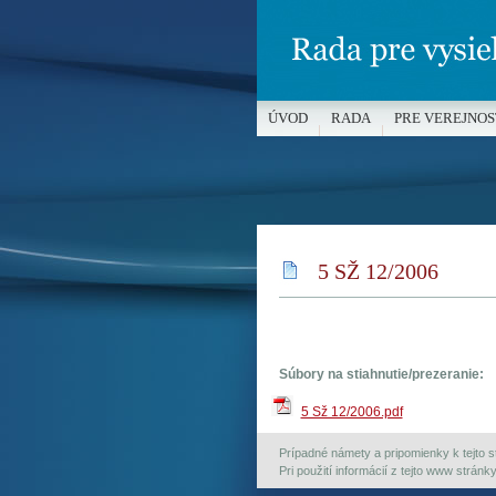
ÚVOD
RADA
PRE VEREJNOS
MÉDIÁ A OCHRANA MALOLETÝC
5 SŽ 12/2006
Súbory na stiahnutie/prezeranie:
5 Sž 12/2006.pdf
Prípadné námety a pripomienky k tejto st
Pri použití informácií z tejto www strán