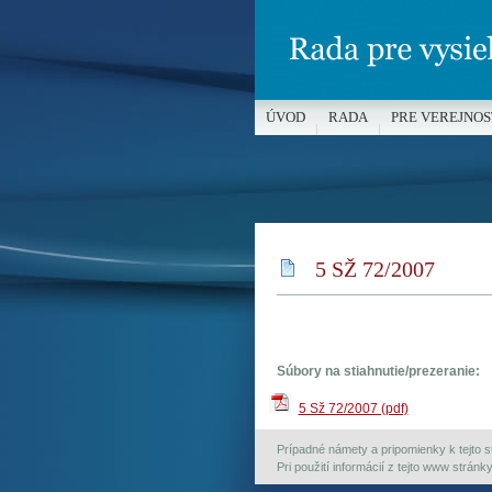
ÚVOD
RADA
PRE VEREJNOS
MÉDIÁ A OCHRANA MALOLETÝC
5 SŽ 72/2007
Súbory na stiahnutie/prezeranie:
5 Sž 72/2007 (pdf)
Prípadné námety a pripomienky k tejto st
Pri použití informácií z tejto www strán