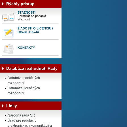
Rýchly prístup
SŤAŽNOSTI
Formulár na podanie
sťažnosti
ŽIADOSTI O LICENCIU /
REGISTRÁCIU
KONTAKTY
Databáza rozhodnutí Rady
Databáza sankčných
rozhodnutí
Databáza licenčných
rozhodnutí
Linky
Národná rada SR
Úrad pre reguláciu
elektronických komunikácií a