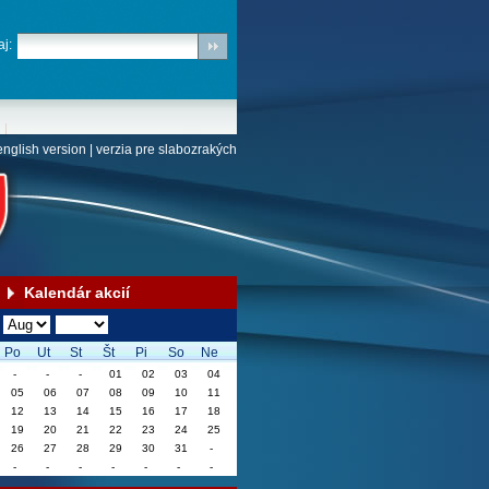
j:
english version
|
verzia pre slabozrakých
Kalendár akcií
Po
Ut
St
Št
Pi
So
Ne