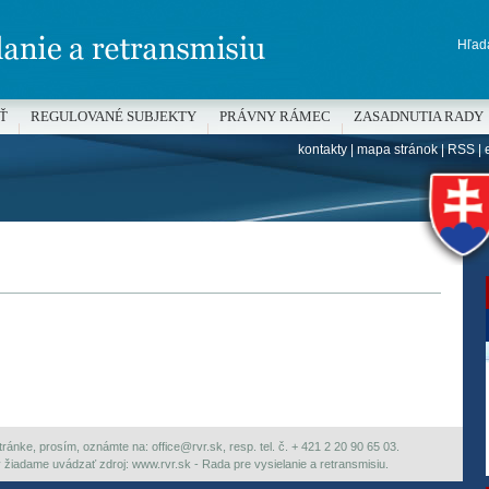
Hľada
Ť
REGULOVANÉ SUBJEKTY
PRÁVNY RÁMEC
ZASADNUTIA RADY
kontakty
|
mapa stránok
|
RSS
|
H
ránke, prosím, oznámte na: office@rvr.sk, resp. tel. č. + 421 2 20 90 65 03.
ky žiadame uvádzať zdroj: www.rvr.sk - Rada pre vysielanie a retransmisiu.