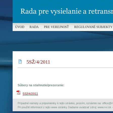
ÚVOD
RADA
PRE VEREJNOSŤ
REGULOVANÉ SUBJEKTY
MÉDIÁ A OCHRANA MALOLETÝCH
5SŽ/4/2011
Súbory na stiahnutie/prezeranie:
5Sž/4/2011
Prípadné námety a pripomienky k tejto stránke, prosím, oznámte na: office@rvr.
Pri použití informácií z tejto www stránky žiadame uvádzať zdroj: www.rvr.sk -