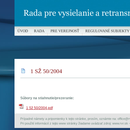
ÚVOD
RADA
PRE VEREJNOSŤ
REGULOVANÉ SUBJEKTY
MÉDIÁ A OCHRANA MALOLETÝCH
1 SŽ 50/2004
Súbory na stiahnutie/prezeranie:
1 Sž 50/2004.pdf
Prípadné námety a pripomienky k tejto stránke, prosím, oznámte na: office@rvr.
Pri použití informácií z tejto www stránky žiadame uvádzať zdroj: www.rvr.sk -