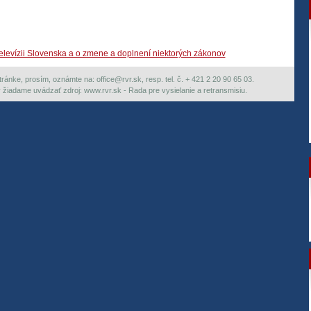
levízii Slovenska a o zmene a doplnení niektorých zákonov
ránke, prosím, oznámte na: office@rvr.sk, resp. tel. č. + 421 2 20 90 65 03.
ky žiadame uvádzať zdroj: www.rvr.sk - Rada pre vysielanie a retransmisiu.