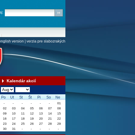
j:
english version
|
verzia pre slabozrakých
Kalendár akcií
Po
Ut
St
Št
Pi
So
Ne