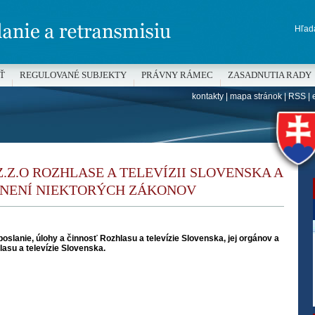
Hľada
Ť
REGULOVANÉ SUBJEKTY
PRÁVNY RÁMEC
ZASADNUTIA RADY
kontakty
|
mapa stránok
|
RSS
|
H
Z.Z.O ROZHLASE A TELEVÍZII SLOVENSKA A
LNENÍ NIEKTORÝCH ZÁKONOV
oslanie, úlohy a činnosť Rozhlasu a televízie Slovenska, jej orgánov a
asu a televízie Slovenska.