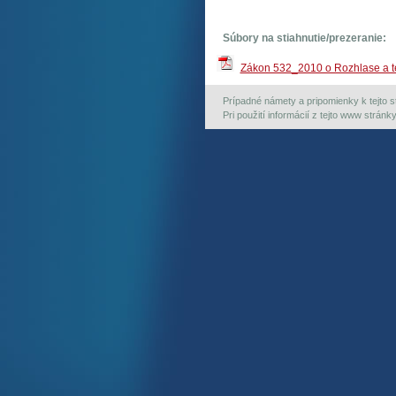
Súbory na stiahnutie/prezeranie:
Zákon 532_2010 o Rozhlase a te
Prípadné námety a pripomienky k tejto st
Pri použití informácií z tejto www strán