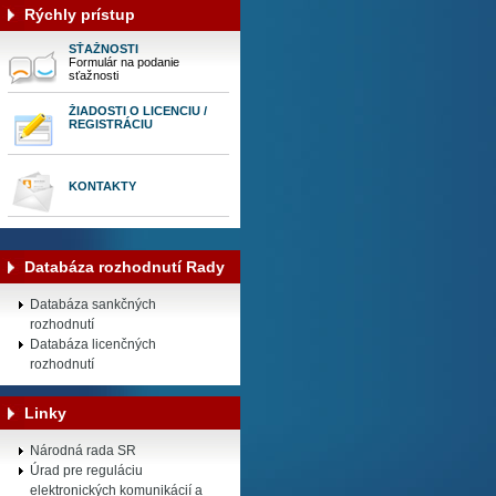
Rýchly prístup
SŤAŽNOSTI
Formulár na podanie
sťažnosti
ŽIADOSTI O LICENCIU /
REGISTRÁCIU
KONTAKTY
Databáza rozhodnutí Rady
Databáza sankčných
rozhodnutí
Databáza licenčných
rozhodnutí
Linky
Národná rada SR
Úrad pre reguláciu
elektronických komunikácií a