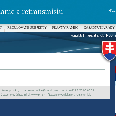
Hľada
Ť
REGULOVANÉ SUBJEKTY
PRÁVNY RÁMEC
ZASADNUTIA RADY
kontakty
|
mapa stránok
|
RSS
|
H
ránke, prosím, oznámte na: office@rvr.sk, resp. tel. č. + 421 2 20 90 65 03.
ky žiadame uvádzať zdroj: www.rvr.sk - Rada pre vysielanie a retransmisiu.