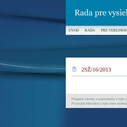
ÚVOD
RADA
PRE VEREJNOS
MÉDIÁ A OCHRANA MALOLETÝC
2SŽ/16/2013
Prípadné námety a pripomienky k tejto st
Pri použití informácií z tejto www strán