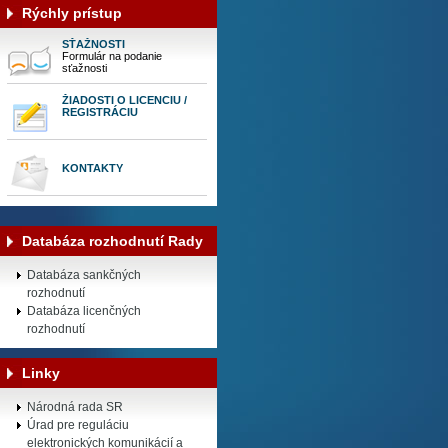
Rýchly prístup
SŤAŽNOSTI
Formulár na podanie
sťažnosti
ŽIADOSTI O LICENCIU /
REGISTRÁCIU
KONTAKTY
Databáza rozhodnutí Rady
Databáza sankčných
rozhodnutí
Databáza licenčných
rozhodnutí
Linky
Národná rada SR
Úrad pre reguláciu
elektronických komunikácií a