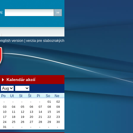
j:
english version
|
verzia pre slabozrakých
Kalendár akcií
Po
Ut
St
Št
Pi
So
Ne