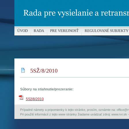
ÚVOD
RADA
PRE VEREJNOSŤ
REGULOVANÉ SUBJEKTY
MÉDIÁ A OCHRANA MALOLETÝCH
5SŽ/8/2010
Súbory na stiahnutie/prezeranie:
5Sž/8/2010
Prípadné námety a pripomienky k tejto stránke, prosím, oznámte na: office@rvr.
Pri použití informácií z tejto www stránky žiadame uvádzať zdroj: www.rvr.sk -