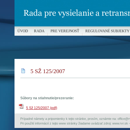
ÚVOD
RADA
PRE VEREJNOSŤ
REGULOVANÉ SUBJEKTY
MÉDIÁ A OCHRANA MALOLETÝCH
5 SŽ 125/2007
Súbory na stiahnutie/prezeranie:
5 Sž 125/2007 (pdf)
Prípadné námety a pripomienky k tejto stránke, prosím, oznámte na: office@rvr.
Pri použití informácií z tejto www stránky žiadame uvádzať zdroj: www.rvr.sk -