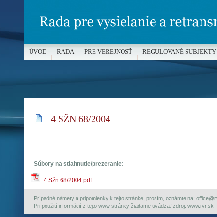
ÚVOD
RADA
PRE VEREJNOSŤ
REGULOVANÉ SUBJEKTY
MÉDIÁ A OCHRANA MALOLETÝCH
4 SŽN 68/2004
Súbory na stiahnutie/prezeranie:
4 Sžn 68/2004.pdf
Prípadné námety a pripomienky k tejto stránke, prosím, oznámte na: office@rvr.
Pri použití informácií z tejto www stránky žiadame uvádzať zdroj: www.rvr.sk -