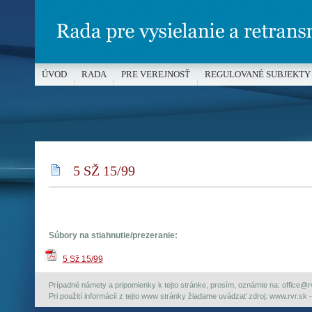
ÚVOD
RADA
PRE VEREJNOSŤ
REGULOVANÉ SUBJEKTY
MÉDIÁ A OCHRANA MALOLETÝCH
5 SŽ 15/99
Súbory na stiahnutie/prezeranie:
5 Sž 15/99
Prípadné námety a pripomienky k tejto stránke, prosím, oznámte na: office@rvr.
Pri použití informácií z tejto www stránky žiadame uvádzať zdroj: www.rvr.sk -