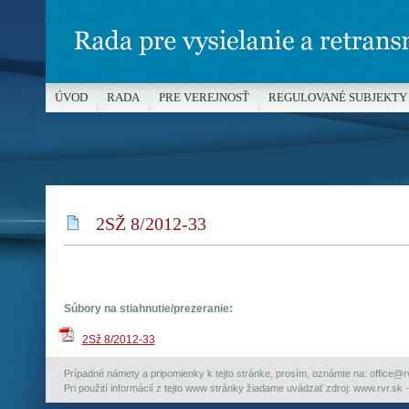
ÚVOD
RADA
PRE VEREJNOSŤ
REGULOVANÉ SUBJEKTY
MÉDIÁ A OCHRANA MALOLETÝCH
2SŽ 8/2012-33
Súbory na stiahnutie/prezeranie:
2Sž 8/2012-33
Prípadné námety a pripomienky k tejto stránke, prosím, oznámte na: office@rvr.
Pri použití informácií z tejto www stránky žiadame uvádzať zdroj: www.rvr.sk -