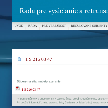
ÚVOD
RADA
PRE VEREJNOSŤ
REGULOVANÉ SUBJEKTY
MÉDIÁ A OCHRANA MALOLETÝCH
1 S 216 03 47
Súbory na stiahnutie/prezeranie:
1 S 216 03 47
Prípadné námety a pripomienky k tejto stránke, prosím, oznámte na: office@rvr.
Pri použití informácií z tejto www stránky žiadame uvádzať zdroj: www.rvr.sk -