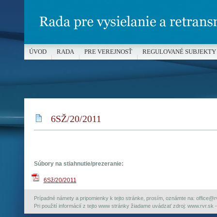
ÚVOD
RADA
PRE VEREJNOSŤ
REGULOVANÉ SUBJEKTY
MÉDIÁ A OCHRANA MALOLETÝCH
6SŽ/20/2011
Súbory na stiahnutie/prezeranie:
6Sž/20/2011
Prípadné námety a pripomienky k tejto stránke, prosím, oznámte na: office@rvr.
Pri použití informácií z tejto www stránky žiadame uvádzať zdroj: www.rvr.sk -