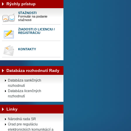
Rýchly prístup
SŤAŽNOSTI
Formulár na podanie
sťažnosti
ŽIADOSTI O LICENCIU /
REGISTRÁCIU
KONTAKTY
Databáza rozhodnutí Rady
Databáza sankčných
rozhodnutí
Databáza licenčných
rozhodnutí
Linky
Národná rada SR
Úrad pre reguláciu
elektronických komunikácií a