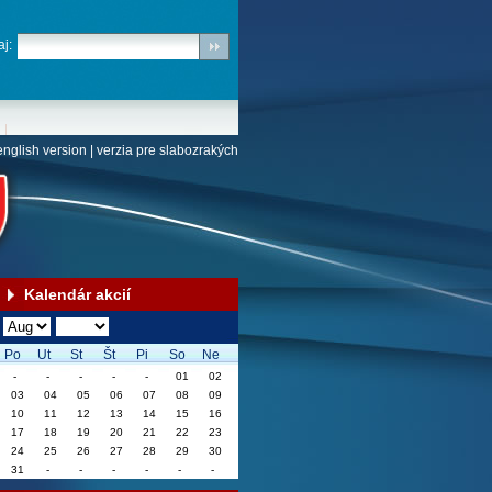
j:
english version
|
verzia pre slabozrakých
Kalendár akcií
Po
Ut
St
Št
Pi
So
Ne