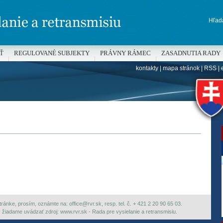
Hľada
Ť
REGULOVANÉ SUBJEKTY
PRÁVNY RÁMEC
ZASADNUTIA RADY
kontakty
|
mapa stránok
|
RSS
|
H
ránke, prosím, oznámte na: office@rvr.sk, resp. tel. č. + 421 2 20 90 65 03.
ky žiadame uvádzať zdroj: www.rvr.sk - Rada pre vysielanie a retransmisiu.