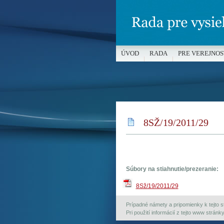
ÚVOD
RADA
PRE VEREJNOS
MÉDIÁ A OCHRANA MALOLETÝC
8SŽ/19/2011/29
Súbory na stiahnutie/prezeranie:
8Sž/19/2011/29
Prípadné námety a pripomienky k tejto st
Pri použití informácií z tejto www strán