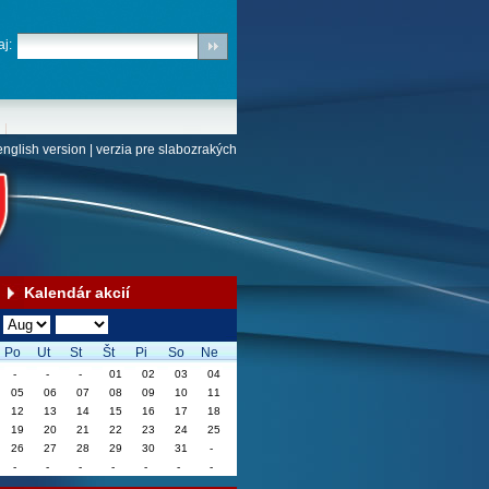
j:
english version
|
verzia pre slabozrakých
Kalendár akcií
Po
Ut
St
Št
Pi
So
Ne