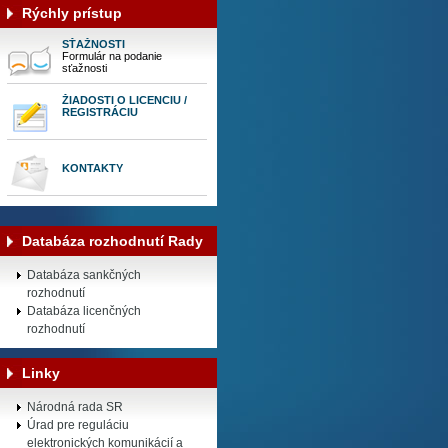
Rýchly prístup
SŤAŽNOSTI
Formulár na podanie
sťažnosti
ŽIADOSTI O LICENCIU /
REGISTRÁCIU
KONTAKTY
Databáza rozhodnutí Rady
Databáza sankčných
rozhodnutí
Databáza licenčných
rozhodnutí
Linky
Národná rada SR
Úrad pre reguláciu
elektronických komunikácií a