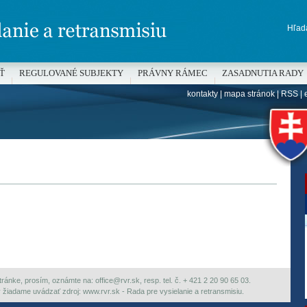
Hľada
Ť
REGULOVANÉ SUBJEKTY
PRÁVNY RÁMEC
ZASADNUTIA RADY
kontakty
|
mapa stránok
|
RSS
|
H
ránke, prosím, oznámte na: office@rvr.sk, resp. tel. č. + 421 2 20 90 65 03.
ky žiadame uvádzať zdroj: www.rvr.sk - Rada pre vysielanie a retransmisiu.