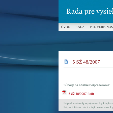
ÚVOD
RADA
PRE VEREJNOS
MÉDIÁ A OCHRANA MALOLETÝC
5 SŽ 48/2007
Súbory na stiahnutie/prezeranie:
5 Sž 48/2007 (pdf)
Prípadné námety a pripomienky k tejto st
Pri použití informácií z tejto www strán