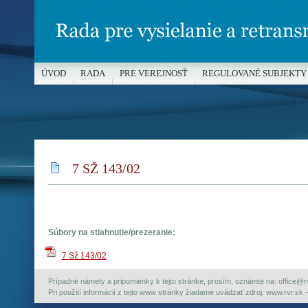
ÚVOD
RADA
PRE VEREJNOSŤ
REGULOVANÉ SUBJEKTY
MÉDIÁ A OCHRANA MALOLETÝCH
7 SŽ 143/02
Súbory na stiahnutie/prezeranie:
7 Sž 143/02
Prípadné námety a pripomienky k tejto stránke, prosím, oznámte na: office@rvr.
Pri použití informácií z tejto www stránky žiadame uvádzať zdroj: www.rvr.sk -