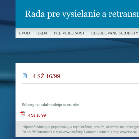
ÚVOD
RADA
PRE VEREJNOSŤ
REGULOVANÉ SUBJEKTY
MÉDIÁ A OCHRANA MALOLETÝCH
4 SŽ 16/99
Súbory na stiahnutie/prezeranie:
4 Sž 16/99
Prípadné námety a pripomienky k tejto stránke, prosím, oznámte na: office@rvr.
Pri použití informácií z tejto www stránky žiadame uvádzať zdroj: www.rvr.sk -