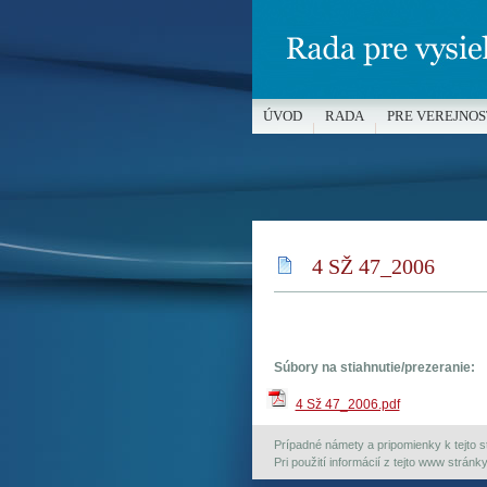
ÚVOD
RADA
PRE VEREJNOS
MÉDIÁ A OCHRANA MALOLETÝC
4 SŽ 47_2006
Súbory na stiahnutie/prezeranie:
4 Sž 47_2006.pdf
Prípadné námety a pripomienky k tejto st
Pri použití informácií z tejto www strán