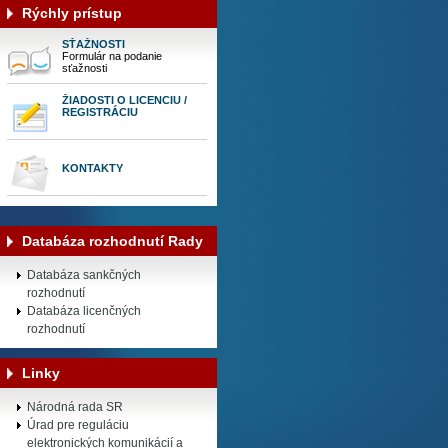
Rýchly prístup
SŤAŽNOSTI
Formulár na podanie
sťažnosti
ŽIADOSTI O LICENCIU /
REGISTRÁCIU
KONTAKTY
Databáza rozhodnutí Rady
Databáza sankčných
rozhodnutí
Databáza licenčných
rozhodnutí
Linky
Národná rada SR
Úrad pre reguláciu
elektronických komunikácií a