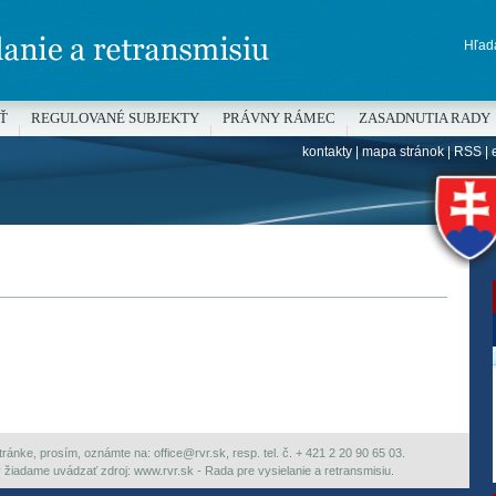
Hľada
Ť
REGULOVANÉ SUBJEKTY
PRÁVNY RÁMEC
ZASADNUTIA RADY
kontakty
|
mapa stránok
|
RSS
|
H
ránke, prosím, oznámte na: office@rvr.sk, resp. tel. č. + 421 2 20 90 65 03.
ky žiadame uvádzať zdroj: www.rvr.sk - Rada pre vysielanie a retransmisiu.