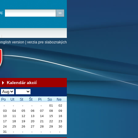
j:
english version
|
verzia pre slabozrakých
Kalendár akcií
Po
Ut
St
Št
Pi
So
Ne