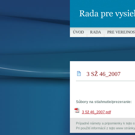
ÚVOD
RADA
PRE VEREJNOS
MÉDIÁ A OCHRANA MALOLETÝC
3 SŽ 46_2007
Súbory na stiahnutie/prezeranie:
3 Sž 46_2007.pdf
Prípadné námety a pripomienky k tejto st
Pri použití informácií z tejto www strán