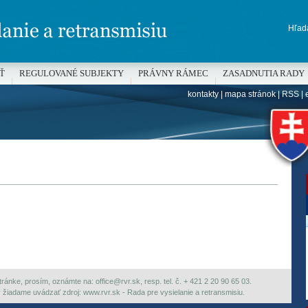
Hľada
Ť
REGULOVANÉ SUBJEKTY
PRÁVNY RÁMEC
ZASADNUTIA RADY
kontakty
|
mapa stránok
|
RSS
|
H
ránke, prosím, oznámte na: office@rvr.sk, resp. tel. č. + 421 2 20 90 65 03.
ky žiadame uvádzať zdroj: www.rvr.sk - Rada pre vysielanie a retransmisiu.