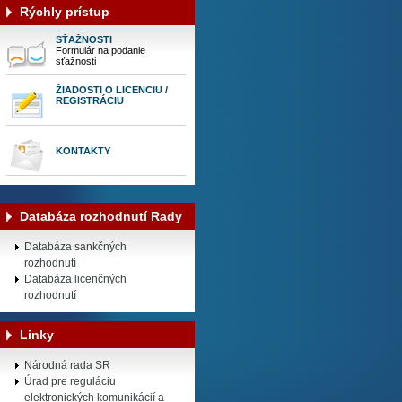
Rýchly prístup
SŤAŽNOSTI
Formulár na podanie
sťažnosti
ŽIADOSTI O LICENCIU /
REGISTRÁCIU
KONTAKTY
Databáza rozhodnutí Rady
Databáza sankčných
rozhodnutí
Databáza licenčných
rozhodnutí
Linky
Národná rada SR
Úrad pre reguláciu
elektronických komunikácií a