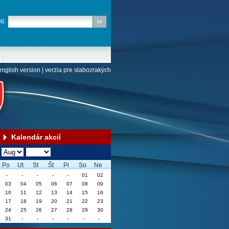
j:
english version
|
verzia pre slabozrakých
Kalendár akcií
Po
Ut
St
Št
Pi
So
Ne