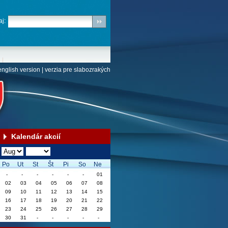
j:
english version
|
verzia pre slabozrakých
Kalendár akcií
Po
Ut
St
Št
Pi
So
Ne