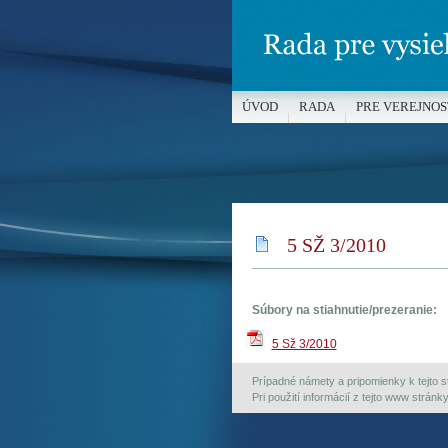
ÚVOD
RADA
PRE VEREJNOS
MÉDIÁ A OCHRANA MALOLETÝC
5 SŽ 3/2010
Súbory na stiahnutie/prezeranie:
5 Sž 3/2010
Prípadné námety a pripomienky k tejto st
Pri použití informácií z tejto www strán