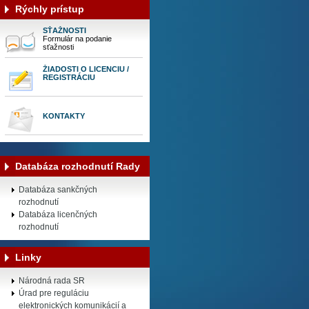
Rýchly prístup
SŤAŽNOSTI
Formulár na podanie
sťažnosti
ŽIADOSTI O LICENCIU /
REGISTRÁCIU
KONTAKTY
Databáza rozhodnutí Rady
Databáza sankčných
rozhodnutí
Databáza licenčných
rozhodnutí
Linky
Národná rada SR
Úrad pre reguláciu
elektronických komunikácií a