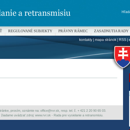
Hľada
Ť
REGULOVANÉ SUBJEKTY
PRÁVNY RÁMEC
ZASADNUTIA RADY
kontakty
|
mapa stránok
|
RSS
|
H
ránke, prosím, oznámte na: office@rvr.sk, resp. tel. č. + 421 2 20 90 65 03.
ky žiadame uvádzať zdroj: www.rvr.sk - Rada pre vysielanie a retransmisiu.