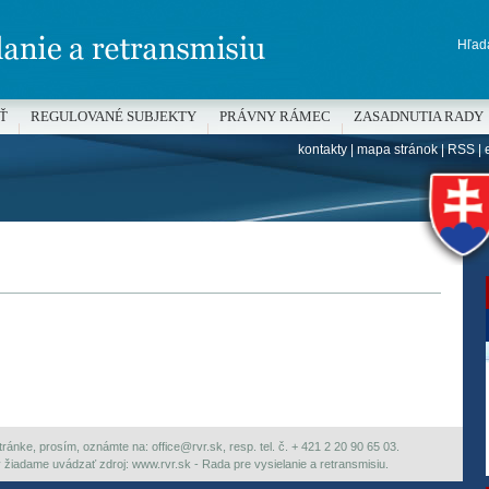
Hľada
Ť
REGULOVANÉ SUBJEKTY
PRÁVNY RÁMEC
ZASADNUTIA RADY
kontakty
|
mapa stránok
|
RSS
|
H
ránke, prosím, oznámte na: office@rvr.sk, resp. tel. č. + 421 2 20 90 65 03.
ky žiadame uvádzať zdroj: www.rvr.sk - Rada pre vysielanie a retransmisiu.