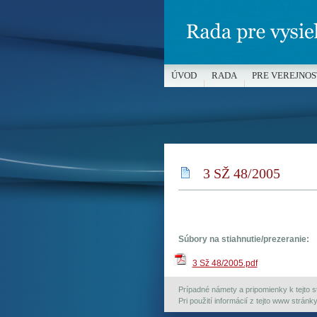
ÚVOD
RADA
PRE VEREJNOS
MÉDIÁ A OCHRANA MALOLETÝC
3 SŽ 48/2005
Súbory na stiahnutie/prezeranie:
3 Sž 48/2005.pdf
Prípadné námety a pripomienky k tejto st
Pri použití informácií z tejto www strán