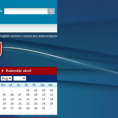
j:
english version
|
verzia pre slabozrakých
Kalendár akcií
Po
Ut
St
Št
Pi
So
Ne