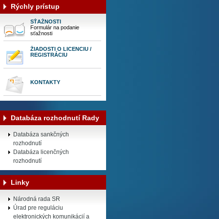
Rýchly prístup
SŤAŽNOSTI
Formulár na podanie
sťažnosti
ŽIADOSTI O LICENCIU /
REGISTRÁCIU
KONTAKTY
Databáza rozhodnutí Rady
Databáza sankčných
rozhodnutí
Databáza licenčných
rozhodnutí
Linky
Národná rada SR
Úrad pre reguláciu
elektronických komunikácií a