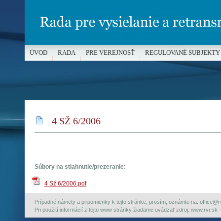
ÚVOD
RADA
PRE VEREJNOSŤ
REGULOVANÉ SUBJEKTY
MÉDIÁ A OCHRANA MALOLETÝCH
4 SŽ 6/2006
Súbory na stiahnutie/prezeranie:
4 Sž 6/2006.pdf
Prípadné námety a pripomienky k tejto stránke, prosím, oznámte na: office@rvr.
Pri použití informácií z tejto www stránky žiadame uvádzať zdroj: www.rvr.sk -