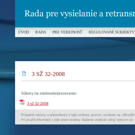
ÚVOD
RADA
PRE VEREJNOSŤ
REGULOVANÉ SUBJEKTY
MÉDIÁ A OCHRANA MALOLETÝCH
3 SŽ 32-2008
Súbory na stiahnutie/prezeranie:
3 sž 32-2008
Prípadné námety a pripomienky k tejto stránke, prosím, oznámte na: office@rvr.
Pri použití informácií z tejto www stránky žiadame uvádzať zdroj: www.rvr.sk -