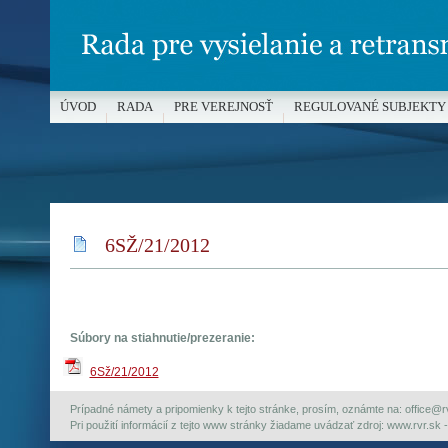
ÚVOD
RADA
PRE VEREJNOSŤ
REGULOVANÉ SUBJEKTY
MÉDIÁ A OCHRANA MALOLETÝCH
6SŽ/21/2012
Súbory na stiahnutie/prezeranie:
6Sž/21/2012
Prípadné námety a pripomienky k tejto stránke, prosím, oznámte na: office@rvr.
Pri použití informácií z tejto www stránky žiadame uvádzať zdroj: www.rvr.sk -