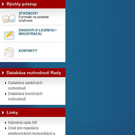
Rýchly prístup
SŤAŽNOSTI
Formulár na podanie
sťažnosti
ŽIADOSTI O LICENCIU /
REGISTRÁCIU
KONTAKTY
Databáza rozhodnutí Rady
Databáza sankčných
rozhodnutí
Databáza licenčných
rozhodnutí
Linky
Národná rada SR
Úrad pre reguláciu
elektronických komunikácií a