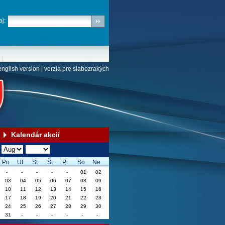
j:
english version
|
verzia pre slabozrakých
Kalendár akcií
Po
Ut
St
Št
Pi
So
Ne