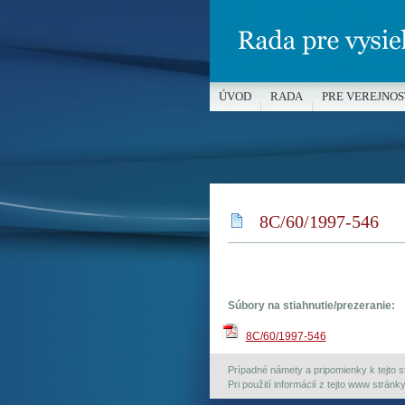
ÚVOD
RADA
PRE VEREJNOS
MÉDIÁ A OCHRANA MALOLETÝC
8C/60/1997-546
Súbory na stiahnutie/prezeranie:
8C/60/1997-546
Prípadné námety a pripomienky k tejto st
Pri použití informácií z tejto www strán