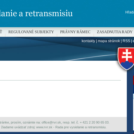
Hľada
Ť
REGULOVANÉ SUBJEKTY
PRÁVNY RÁMEC
ZASADNUTIA RADY
kontakty
|
mapa stránok
|
RSS
|
H
ránke, prosím, oznámte na: office@rvr.sk, resp. tel. č. + 421 2 20 90 65 03.
ky žiadame uvádzať zdroj: www.rvr.sk - Rada pre vysielanie a retransmisiu.