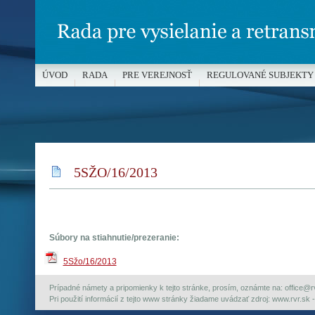
ÚVOD
RADA
PRE VEREJNOSŤ
REGULOVANÉ SUBJEKTY
MÉDIÁ A OCHRANA MALOLETÝCH
5SŽO/16/2013
Súbory na stiahnutie/prezeranie:
5Sžo/16/2013
Prípadné námety a pripomienky k tejto stránke, prosím, oznámte na: office@rvr.
Pri použití informácií z tejto www stránky žiadame uvádzať zdroj: www.rvr.sk -