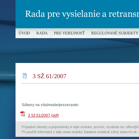
ÚVOD
RADA
PRE VEREJNOSŤ
REGULOVANÉ SUBJEKTY
MÉDIÁ A OCHRANA MALOLETÝCH
3 SŽ 61/2007
Súbory na stiahnutie/prezeranie:
3 Sž 61/2007 (pdf)
Prípadné námety a pripomienky k tejto stránke, prosím, oznámte na: office@rvr.
Pri použití informácií z tejto www stránky žiadame uvádzať zdroj: www.rvr.sk -