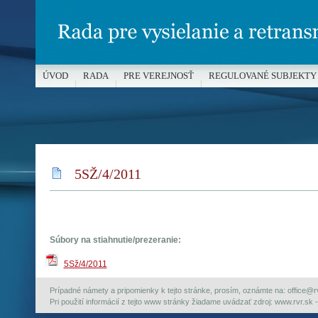
ÚVOD
RADA
PRE VEREJNOSŤ
REGULOVANÉ SUBJEKTY
MÉDIÁ A OCHRANA MALOLETÝCH
5SŽ/4/2011
Súbory na stiahnutie/prezeranie:
5Sž/4/2011
Prípadné námety a pripomienky k tejto stránke, prosím, oznámte na: office@rvr.
Pri použití informácií z tejto www stránky žiadame uvádzať zdroj: www.rvr.sk -