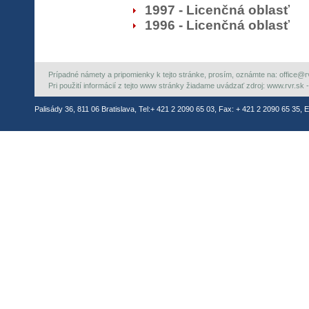
1997 - Licenčná oblasť
1996 - Licenčná oblasť
Prípadné námety a pripomienky k tejto stránke, prosím, oznámte na: office@rvr.
Pri použití informácií z tejto www stránky žiadame uvádzať zdroj: www.rvr.sk -
Palisády 36, 811 06 Bratislava, Tel:+ 421 2 2090 65 03, Fax: + 421 2 2090 65 35, E