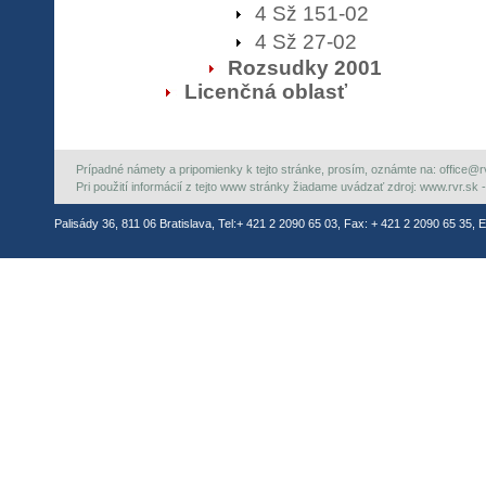
4 Sž 151-02
4 Sž 27-02
Rozsudky 2001
Licenčná oblasť
Prípadné námety a pripomienky k tejto stránke, prosím, oznámte na: office@rvr.
Pri použití informácií z tejto www stránky žiadame uvádzať zdroj: www.rvr.sk -
Palisády 36, 811 06 Bratislava, Tel:+ 421 2 2090 65 03, Fax: + 421 2 2090 65 35, E