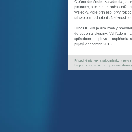
Cieľom dnešného zasadnutia je tak
platformy, a to nielen počas blíži
výsledky, ktoré priniesol prvý rok o
pri svojom hodnotení efektívnosti to
Ľuboš Kukliš je ako bývalý predse
do vedenia skupiny. Vzhľadom na 
spôsobom prispieva k napĺňaniu ak
prijatý v decembri 2018.
Prípadné námety a pripomienky k tejto st
Pri použití informácií z tejto www strán