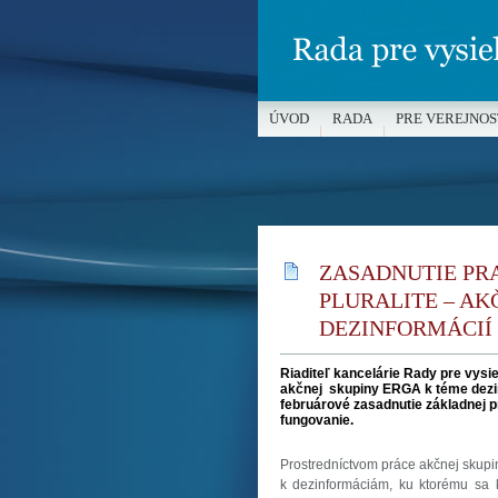
ÚVOD
RADA
PRE VEREJNOS
MÉDIÁ A OCHRANA MALOLETÝC
ZASADNUTIE PR
PLURALITE – AK
DEZINFORMÁCIÍ (1
Riaditeľ kancelárie Rady pre vysie
akčnej skupiny ERGA k téme dezin
februárové zasadnutie základnej pr
fungovanie.
Prostredníctvom práce akčnej skup
k dezinformáciám, ku ktorému sa 