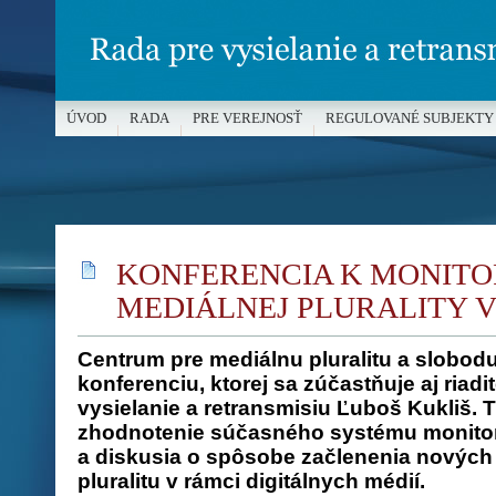
ÚVOD
RADA
PRE VEREJNOSŤ
REGULOVANÉ SUBJEKTY
MÉDIÁ A OCHRANA MALOLETÝCH
KONFERENCIA K MONIT
MEDIÁLNEJ PLURALITY V
Centrum pre mediálnu pluralitu a slobod
konferenciu, ktorej sa zúčastňuje aj riad
vysielanie a retransmisiu Ľuboš Kukliš. T
zhodnotenie súčasného systému monitoro
a diskusia o spôsobe začlenenia nových 
pluralitu v rámci digitálnych médií.