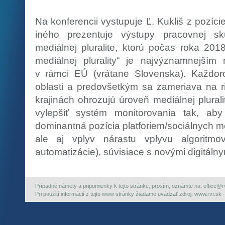
Na konferencii vystupuje Ľ. Kukliš z pozí
iného prezentuje výstupy pracovnej s
mediálnej pluralite, ktorú počas roka 201
mediálnej plurality“ je najvýznamnejším
v rámci EÚ (vrátane Slovenska). Každor
oblasti a predovšetkým sa zameriava na riz
krajinách ohrozujú úroveň mediálnej plural
vylepšiť systém monitorovania tak, aby r
dominantná pozícia platforiem/sociálnych méd
ale aj vplyv nárastu vplyvu algoritmov
automatizácie), súvisiace s novými digitáln
Prípadné námety a pripomienky k tejto stránke, prosím, oznámte na: office@rvr.
Pri použití informácií z tejto www stránky žiadame uvádzať zdroj: www.rvr.sk -