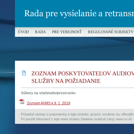
ÚVOD
RADA
PRE VEREJNOSŤ
REGULOVANÉ SUBJEKTY
MÉDIÁ A OCHRANA MALOLETÝCH
ZOZNAM POSKYTOVATEĽOV AUDIOV
SLUŽBY NA POŽIADANIE
Súbory na stiahnutie/prezeranie:
Zoznam AVMS k 9. 1. 2019
Prípadné námety a pripomienky k tejto stránke, prosím, oznámte na: office@rvr.
Pri použití informácií z tejto www stránky žiadame uvádzať zdroj: www.rvr.sk -