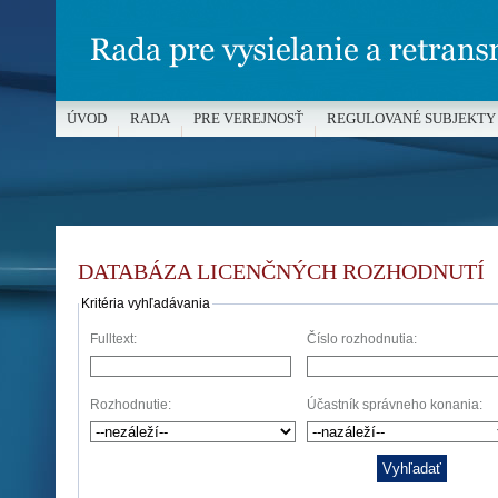
ÚVOD
RADA
PRE VEREJNOSŤ
REGULOVANÉ SUBJEKTY
MÉDIÁ A OCHRANA MALOLETÝCH
DATABÁZA LICENČNÝCH ROZHODNUTÍ
Kritéria vyhľadávania
Fulltext:
Číslo rozhodnutia:
Rozhodnutie:
Účastník správneho konania: