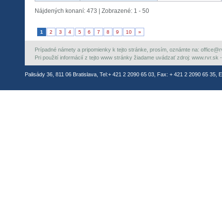
Nájdených konaní: 473 | Zobrazené: 1 - 50
1
2
3
4
5
6
7
8
9
10
»
Prípadné námety a pripomienky k tejto stránke, prosím, oznámte na: office@rvr.
Pri použití informácií z tejto www stránky žiadame uvádzať zdroj: www.rvr.sk -
Palisády 36, 811 06 Bratislava, Tel:+ 421 2 2090 65 03, Fax: + 421 2 2090 65 35, E