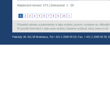
Nájdených konaní: 473 | Zobrazené: 1 - 50
1
2
3
4
5
6
7
8
9
10
»
Prípadné námety a pripomienky k tejto stránke, prosím, oznámte na: office@rvr.
Pri použití informácií z tejto www stránky žiadame uvádzať zdroj: www.rvr.sk -
Palisády 36, 811 06 Bratislava, Tel:+ 421 2 2090 65 03, Fax: + 421 2 2090 65 35, E