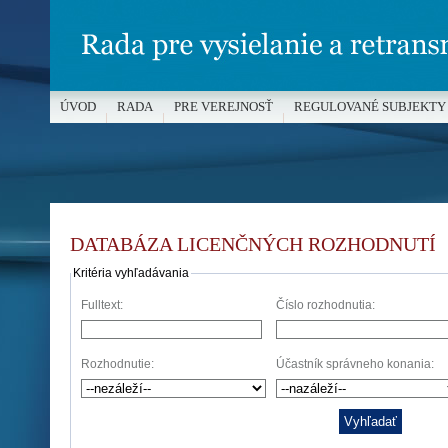
ÚVOD
RADA
PRE VEREJNOSŤ
REGULOVANÉ SUBJEKTY
MÉDIÁ A OCHRANA MALOLETÝCH
DATABÁZA LICENČNÝCH ROZHODNUTÍ
Kritéria vyhľadávania
Fulltext:
Číslo rozhodnutia:
Rozhodnutie:
Účastník správneho konania: