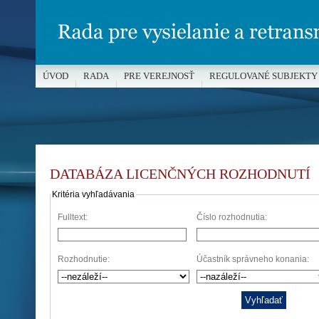
ÚVOD
RADA
PRE VEREJNOSŤ
REGULOVANÉ SUBJEKTY
MÉDIÁ A OCHRANA MALOLETÝCH
DATABÁZA LICENČNÝCH ROZHODNUTÍ
Kritéria vyhľadávania
Fulltext:
Číslo rozhodnutia:
Rozhodnutie:
Účastník správneho konania: