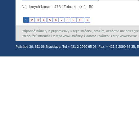
Nájdených konaní: 473 | Zobrazené: 1 - 50
1
2
3
4
5
6
7
8
9
10
»
Prípadné námety a pripomienky k tejto stránke, prosím, oznámte na: office@rvr.
Pri použití informácií z tejto www stránky žiadame uvádzať zdroj: www.rvr.sk -
Palisády 36, 811 06 Bratislava, Tel:+ 421 2 2090 65 03, Fax: + 421 2 2090 65 35, E