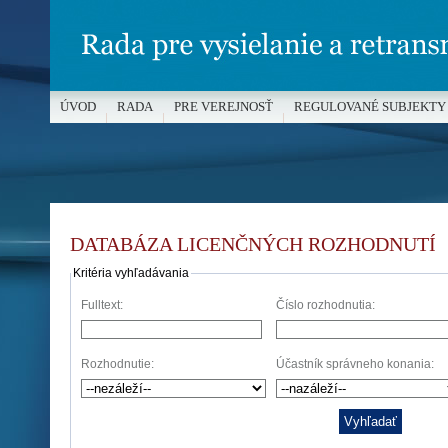
ÚVOD
RADA
PRE VEREJNOSŤ
REGULOVANÉ SUBJEKTY
MÉDIÁ A OCHRANA MALOLETÝCH
DATABÁZA LICENČNÝCH ROZHODNUTÍ
Kritéria vyhľadávania
Fulltext:
Číslo rozhodnutia:
Rozhodnutie:
Účastník správneho konania: