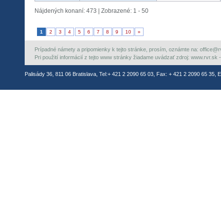
Nájdených konaní: 473 | Zobrazené: 1 - 50
1
2
3
4
5
6
7
8
9
10
»
Prípadné námety a pripomienky k tejto stránke, prosím, oznámte na: office@rvr.
Pri použití informácií z tejto www stránky žiadame uvádzať zdroj: www.rvr.sk -
Palisády 36, 811 06 Bratislava, Tel:+ 421 2 2090 65 03, Fax: + 421 2 2090 65 35, E