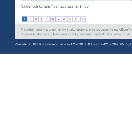
Nájdených konaní: 473 | Zobrazené: 1 - 50
1
2
3
4
5
6
7
8
9
10
»
Prípadné námety a pripomienky k tejto stránke, prosím, oznámte na: office@rvr.
Pri použití informácií z tejto www stránky žiadame uvádzať zdroj: www.rvr.sk -
Palisády 36, 811 06 Bratislava, Tel:+ 421 2 2090 65 03, Fax: + 421 2 2090 65 35, E