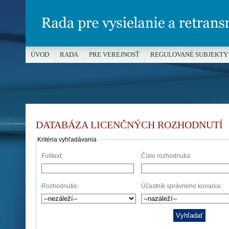
ÚVOD
RADA
PRE VEREJNOSŤ
REGULOVANÉ SUBJEKTY
MÉDIÁ A OCHRANA MALOLETÝCH
DATABÁZA LICENČNÝCH ROZHODNUTÍ
Kritéria vyhľadávania
Fulltext:
Číslo rozhodnutia:
Rozhodnutie:
Účastník správneho konania: