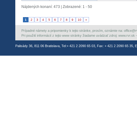
Nájdených konaní: 473 | Zobrazené: 1 - 50
1
2
3
4
5
6
7
8
9
10
»
Prípadné námety a pripomienky k tejto stránke, prosím, oznámte na: office@rvr.
Pri použití informácií z tejto www stránky žiadame uvádzať zdroj: www.rvr.sk -
Palisády 36, 811 06 Bratislava, Tel:+ 421 2 2090 65 03, Fax: + 421 2 2090 65 35, E