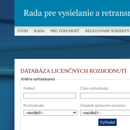
ÚVOD
RADA
PRE VEREJNOSŤ
REGULOVANÉ SUBJEKTY
MÉDIÁ A OCHRANA MALOLETÝCH
DATABÁZA LICENČNÝCH ROZHODNUTÍ
Kritéria vyhľadávania
Fulltext:
Číslo rozhodnutia:
Rozhodnutie:
Účastník správneho konania: