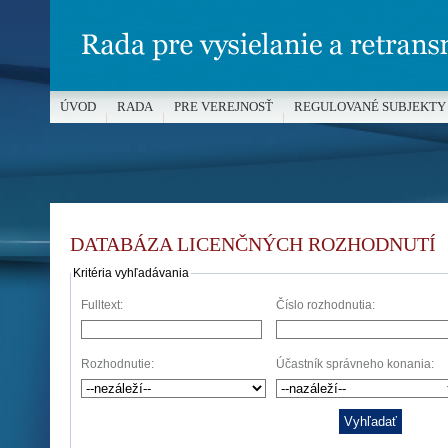
ÚVOD
RADA
PRE VEREJNOSŤ
REGULOVANÉ SUBJEKTY
MÉDIÁ A OCHRANA MALOLETÝCH
DATABÁZA LICENČNÝCH ROZHODNUTÍ
Kritéria vyhľadávania
Fulltext:
Číslo rozhodnutia:
Rozhodnutie:
Účastník správneho konania: