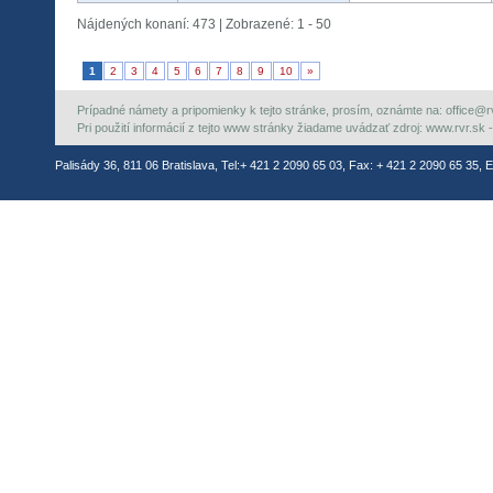
Nájdených konaní: 473 | Zobrazené: 1 - 50
1
2
3
4
5
6
7
8
9
10
»
Prípadné námety a pripomienky k tejto stránke, prosím, oznámte na: office@rvr.
Pri použití informácií z tejto www stránky žiadame uvádzať zdroj: www.rvr.sk -
Palisády 36, 811 06 Bratislava, Tel:+ 421 2 2090 65 03, Fax: + 421 2 2090 65 35, E